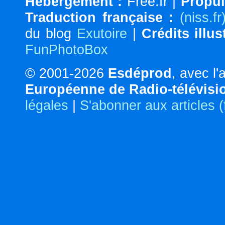
Hébergement :
Free.fr |
Propul
Traduction française :
(niss.fr
du blog
Exutoire
|
Crédits illus
FunPhotoBox
© 2001-2026
Esdéprod
, avec l
Européenne de Radio-télévisi
légales
|
S'abonner aux articles 