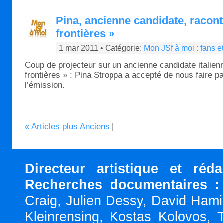
Pina, ancienne candidate, racon
frontières »
1 mar 2011 • Catégorie:
Mon JSf à moi : fans e
Coup de projecteur sur un ancienne candidate italie
frontières » : Pina Stroppa a accepté de nous faire p
l’émission.
« Articles plus Anciens
|
Directeur artistique et réd
Recherches documentaires :
Craig, Julien Dessy, David Hami
Kleinrensing, Kostas Kolovos, 