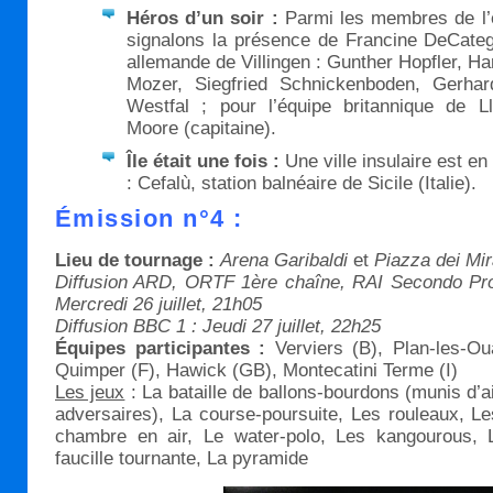
Héros d’un soir :
Parmi les membres de l’
signalons la présence de Francine DeCatege
allemande de Villingen : Gunther Hopfler, Ha
Mozer, Siegfried Schnickenboden, Gerhar
Westfal ; pour l’équipe britannique de 
Moore (capitaine).
Île était une fois :
Une ville insulaire est en
: Cefalù, station balnéaire de Sicile (Italie).
Émission n°4 :
Lieu de tournage :
Arena Garibaldi
et
Piazza dei Mir
Diffusion ARD, ORTF 1ère chaîne, RAI Secondo Pro
Mercredi 26 juillet, 21h05
Diffusion BBC 1 : Jeudi 27 juillet, 22h25
Équipes participantes :
Verviers (B), Plan-les-O
Quimper (F), Hawick (GB), Montecatini Terme (I)
Les jeux
: La bataille de ballons-bourdons (munis d’a
adversaires), La course-poursuite, Les rouleaux, L
chambre en air, Le water-polo, Les kangourous, L
faucille tournante, La pyramide