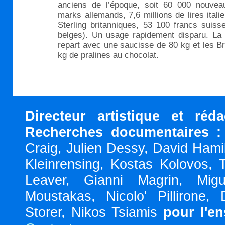
anciens de l’époque, soit 60 000 nouvea
marks allemands, 7,6 millions de lires itali
Sterling britanniques, 53 100 francs suiss
belges). Un usage rapidement disparu. La
repart avec une saucisse de 80 kg et les B
kg de pralines au chocolat.
Directeur artistique et réd
Recherches documentaires :
Craig, Julien Dessy, David Hami
Kleinrensing, Kostas Kolovos, 
Leaver, Gianni Magrin, Migu
Moustakas, Nicolo' Pillirone,
Storer, Nikos Tsiamis
pour l'e