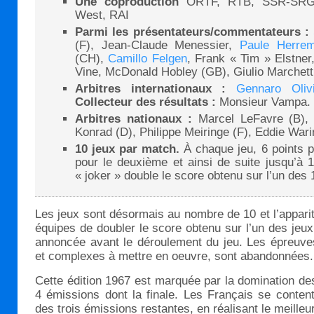
Une coproduction
ORTF, RTB, SSR-SRG
West, RAI
Parmi les présentateurs/commentateurs :
(F), Jean-Claude Menessier,
Paule Herre
(CH),
Camillo Felgen
, Frank « Tim » Elstner
Vine, McDonald Hobley (GB), Giulio Marchetti
Arbitres internationaux :
Gennaro Olivi
Collecteur des résultats :
Monsieur Vampa.
Arbitres nationaux :
Marcel LeFavre (B),
Konrad (D), Philippe Meiringe (F), Eddie Warin
10 jeux par match.
À chaque jeu, 6 points p
pour le deuxième et ainsi de suite jusqu’à 1
« joker » double le score obtenu sur l’un des 
Les jeux sont désormais au nombre de 10 et l’appari
équipes de doubler le score obtenu sur l’un des jeux.
annoncée avant le déroulement du jeu. Les épreuve
et complexes à mettre en oeuvre, sont abandonnées.
Cette édition 1967 est marquée par la domination de
4 émissions dont la finale. Les Français se content
des trois émissions restantes, en réalisant le meilleu