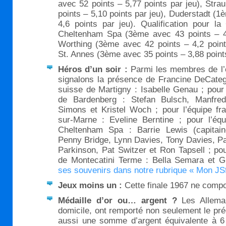
avec 52 points – 5,77 points par jeu), Stra
points – 5,10 points par jeu), Duderstadt (1
4,6 points par jeu). Qualification pour la
Cheltenham Spa (3ème avec 43 points – 4,
Worthing (3ème avec 42 points – 4,2 point
St. Annes (3ème avec 35 points – 3,88 points
Héros d’un soir :
Parmi les membres de l’
signalons la présence de Francine DeCatege
suisse de Martigny : Isabelle Genau ; pour
de Bardenberg : Stefan Bulsch, Manfred 
Simons et Kristel Woch ; pour l’équipe fr
sur-Marne : Eveline Berntine ; pour l’équ
Cheltenham Spa : Barrie Lewis (capitain
Penny Bridge, Lynn Davies, Tony Davies, Pa
Parkinson, Pat Switzer et Ron Tapsell ; pour
de Montecatini Terme : Bella Semara et Gi
ses souvenirs dans notre rubrique « Mon JS
Jeux moins un :
Cette finale 1967 ne compo
Médaille d’or ou… argent ?
Les Allema
domicile, ont remporté non seulement le pr
aussi une somme d’argent équivalente à 6 