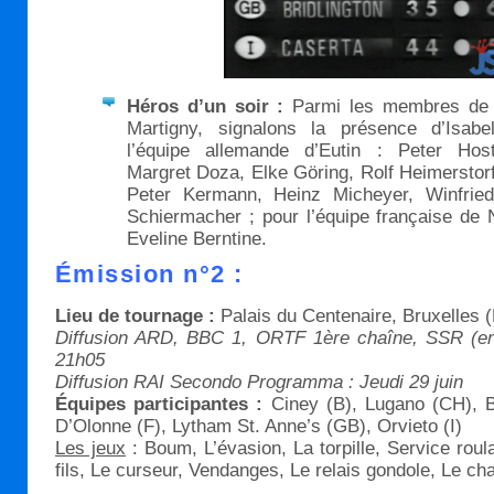
Héros d’un soir :
Parmi les membres de 
Martigny, signalons la présence d’Isab
l’équipe allemande d’Eutin : Peter Hosth
Margret Doza, Elke Göring, Rolf Heimerstor
Peter Kermann, Heinz Micheyer, Winfried
Schiermacher ; pour l’équipe française de 
Eveline Berntine.
Émission n°2 :
Lieu de tournage :
Palais du Centenaire, Bruxelles (
Diffusion ARD, BBC 1, ORTF 1ère chaîne, SSR (en d
21h05
Diffusion RAI Secondo Programma : Jeudi 29 juin
Équipes participantes :
Ciney (B), Lugano (CH), B
D’Olonne (F), Lytham St. Anne’s (GB), Orvieto (I)
Les jeux
: Boum, L’évasion, La torpille, Service roula
fils, Le curseur, Vendanges, Le relais gondole, Le cha