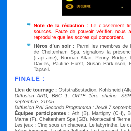
Note de la rédaction :
Le classement fin
sources. Faute de pouvoir vérifier, nous 
reproduire que les scores qui concordent.
Héros d’un soir :
Parmi les membres de l’
de Cheltenham Spa, signalons la présenc
(capitaine), Norman Allan, Penny Bridge,
Davies, Pauline Hurst, Susan Parkinson, 
Tapsell.
FINALE :
Lieu de tournage :
Oststraßestadion, Kohlsheid (Al
Diffusion ARD, BBC 1, ORTF 1ère chaîne, SSR 
septembre, 21h05
Diffusion RAI Secondo Programma : Jeudi 7 septemb
Équipes participantes :
Ath (B), Martigny (CH), B
Marne (F), Cheltenham Spa (GB), Montecatini Terme 
Les jeux
: Cinq sous un chapeau, Le labyrinthe, Le ca
frères jumeaux, La plage flottante, Le tisserand, Le 