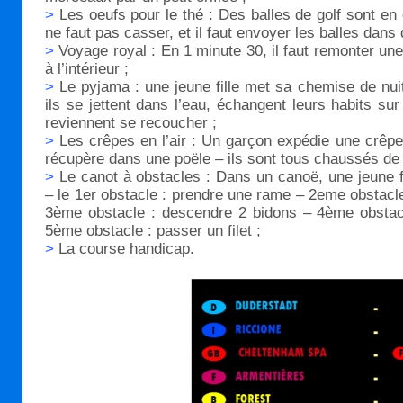
>
Les oeufs pour le thé : Des balles de golf sont en é
ne faut pas casser, et il faut envoyer les balles dan
>
Voyage royal : En 1 minute 30, il faut remonter une 
à l’intérieur ;
>
Le pyjama : une jeune fille met sa chemise de nui
ils se jettent dans l’eau, échangent leurs habits sur
reviennent se recoucher ;
>
Les crêpes en l’air : Un garçon expédie une crêpe en
récupère dans une poële – ils sont tous chaussés de p
>
Le canot à obstacles : Dans un canoë, une jeune 
– le 1er obstacle : prendre une rame – 2eme obstacl
3ème obstacle : descendre 2 bidons – 4ème obstac
5ème obstacle : passer un filet ;
>
La course handicap.