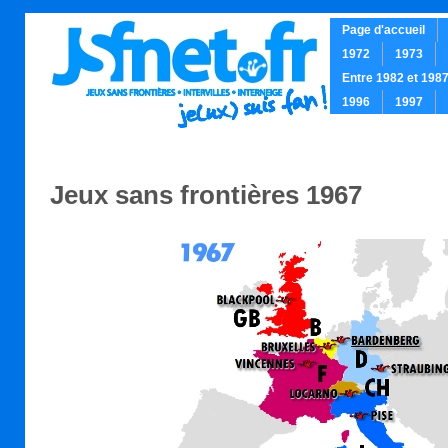
Page d'accueil
1972
1973
Entre 1982 et 198
1996
1997
.
Jeux sans frontières 1967