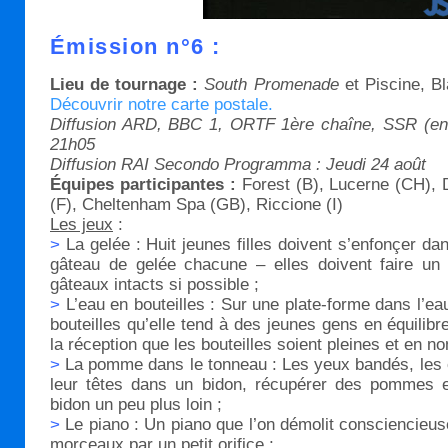
Émission n°6 :
Lieu de tournage :
South Promenade
et Piscine, B
Découvrir notre carte postale.
Diffusion ARD, BBC 1, ORTF 1ère chaîne, SSR (en d
21h05
Diffusion RAI Secondo Programma : Jeudi 24 août
Équipes participantes :
Forest (B), Lucerne (CH), 
(F), Cheltenham Spa (GB), Riccione (I)
Les jeux
:
>
La gelée : Huit jeunes filles doivent s’enfonçer da
gâteau de gelée chacune – elles doivent faire un pe
gâteaux intacts si possible ;
>
L’eau en bouteilles : Sur une plate-forme dans l’eau
bouteilles qu’elle tend à des jeunes gens en équilibr
la réception que les bouteilles soient pleines et en
>
La pomme dans le tonneau : Les yeux bandés, les 
leur têtes dans un bidon, récupérer des pommes e
bidon un peu plus loin ;
>
Le piano : Un piano que l’on démolit consciencieus
morceaux par un petit orifice ;