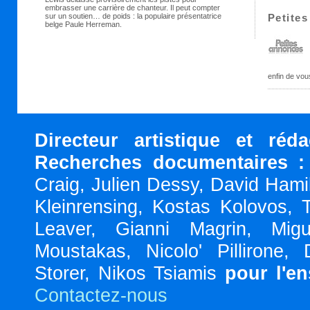
embrasser une carrière de chanteur. Il peut compter
sur un soutien… de poids : la populaire présentatrice
Petite
belge Paule Herreman.
enfin de vou
Directeur artistique et réd
Recherches documentaires :
Craig, Julien Dessy, David Hami
Kleinrensing, Kostas Kolovos, 
Leaver, Gianni Magrin, Migu
Moustakas, Nicolo' Pillirone,
Storer, Nikos Tsiamis
pour l'e
Contactez-nous