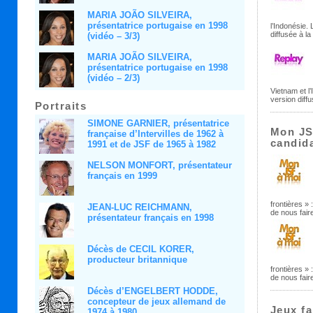
MARIA JOÃO SILVEIRA,
présentatrice portugaise en 1998
l’Indonésie.
diffusée à la
(vidéo – 3/3)
MARIA JOÃO SILVEIRA,
présentatrice portugaise en 1998
(vidéo – 2/3)
Vietnam et l
version diffu
Portraits
SIMONE GARNIER, présentatrice
Mon JSf
française d’Intervilles de 1962 à
candid
1991 et de JSF de 1965 à 1982
NELSON MONFORT, présentateur
français en 1999
frontières 
JEAN-LUC REICHMANN,
de nous fair
présentateur français en 1998
Décès de CECIL KORER,
producteur britannique
frontières »
de nous fair
Décès d’ENGELBERT HODDE,
concepteur de jeux allemand de
Jeux fa
1974 à 1980