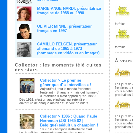
MARIE-ANGE NARDI, présentatrice
française de 1988 au 1990
farfelus.
OLIVIER MINNE, présentateur
français en 1997
CAMILLO FELGEN, présentateur
farfelus.
allemand de 1965 à 1973
(hommage en vidéo et en images)
À vous 
Collector : les moments télé cultes
des stars
Collector > Le premier
Les jeux de
générique d’ « Intervilles » !
frontières »
Aujourd’hui, tout le monde fredonne
vous à défie
l’entêtant « Shanana » mais cet hymne d’
prochaines é
« Intervilles » n’est apparu qu’en 1985 !
Dès 1962, c’est un autre indicatif qui retentit en
ouverture de chaque match : « De ville en ville ».
Collector > 1986 : Quand Paule
Les jeux de
frontières »
Herreman (JSf 1965-82 |
vous à défie
Belgique) séduit un champion !
prochaines é
1986 : le champion d’athlétisme Carl
Lewis délaisse provisoirement les pistes pour