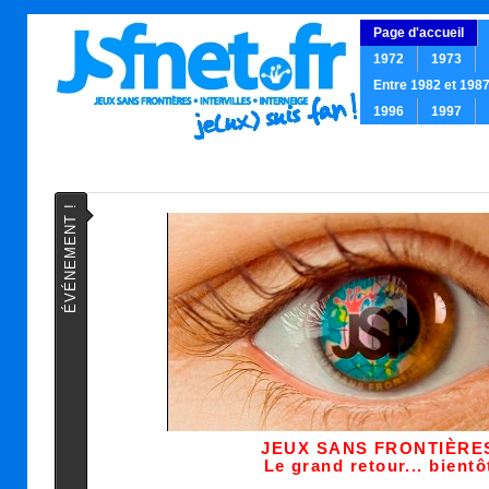
Page d'accueil
1972
1973
Entre 1982 et 198
1996
1997
.
ÉVÉNEMENT !
JEUX SANS FRONTIÈRES
Le grand retour... bientô