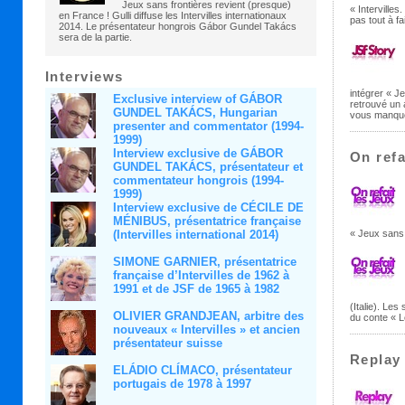
Jeux sans frontières revient (presque)
« Intervilles
en France ! Gulli diffuse les Intervilles internationaux
pas tout à fa
2014. Le présentateur hongrois Gábor Gundel Takács
sera de la partie.
Interviews
intégrer « J
Exclusive interview of GÁBOR
retrouvé un 
GUNDEL TAKÁCS, Hungarian
vous manqu
presenter and commentator (1994-
1999)
Interview exclusive de GÁBOR
On refa
GUNDEL TAKÁCS, présentateur et
commentateur hongrois (1994-
1999)
Interview exclusive de CÉCILE DE
MÉNIBUS, présentatrice française
(Intervilles international 2014)
« Jeux sans 
SIMONE GARNIER, présentatrice
française d’Intervilles de 1962 à
1991 et de JSF de 1965 à 1982
(Italie). Les
OLIVIER GRANDJEAN, arbitre des
du conte « L
nouveaux « Intervilles » et ancien
présentateur suisse
Replay 
ELÁDIO CLÍMACO, présentateur
portugais de 1978 à 1997