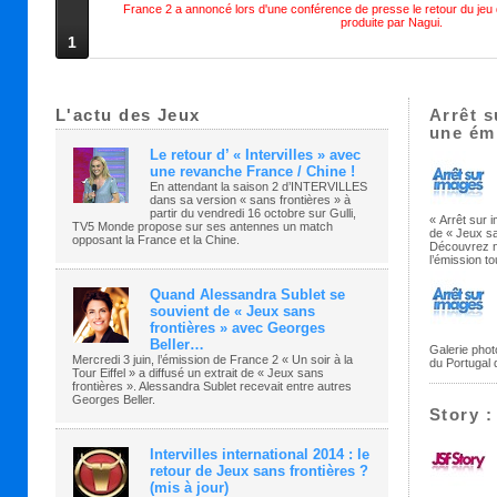
France 2 a annoncé lors d'une conférence de presse le retour du jeu
produite par Nagui.
1
L'actu des Jeux
Arrêt s
une ém
Le retour d’ « Intervilles » avec
une revanche France / Chine !
En attendant la saison 2 d’INTERVILLES
dans sa version « sans frontières » à
partir du vendredi 16 octobre sur Gulli,
« Arrêt sur 
TV5 Monde propose sur ses antennes un match
de « Jeux sa
opposant la France et la Chine.
Découvrez no
l’émission t
Quand Alessandra Sublet se
souvient de « Jeux sans
frontières » avec Georges
Beller…
Galerie phot
Mercredi 3 juin, l’émission de France 2 « Un soir à la
du Portugal 
Tour Eiffel » a diffusé un extrait de « Jeux sans
frontières ». Alessandra Sublet recevait entre autres
Georges Beller.
Story :
Intervilles international 2014 : le
retour de Jeux sans frontières ?
(mis à jour)