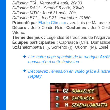
Diffusion TSI : Vendredi 4 août, 20h30
Diffusion RAI 1 : Samedi 5 août, 20h40
Diffusion MTV : Jeudi 31 août, 20h
Diffusion ET1 : Jeudi 21 septembre, 21h50
Présenté par
Eládio Clímaco
avec Luis de Matos et 
Décors :
José Conde Reis.
Costumes :
José Cost
Vitorio.
Thème des jeux :
Légendes et traditions de l’Algarve
Équipes participantes :
Capriasca (CH), Domažlice
Százhalombatta (H), Sorrento (I), Quormi (M), Loulé 
Lire notre page spéciale de la rubrique
Arrêt
consacrée à cette émission
Découvrez l’émission en vidéo grâce à notre
Replay