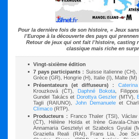
Pour la dernière fois de son histoire, « Jeux sans
l’Europe à la découverte des pays qui prennent
Retour de jeux qui ont fait l’histoire, casting 
classique mais riche en surpr
Vingt-sixième édition
7 pays participants :
Suisse italienne (CH),
Grèce (GR), Hongrie (H), Italie (I), Malte (M) 
Présentateurs (et diffuseurs) :
Caterina
Krouzková (ČT),
Daphné Bokota
, Filippo
Gundel Takács et
Dorottya Geszler
(MTV),
Tagli (RAIUNO),
John Demanuele
et Charl
Clímaco
(RTP).
Producteurs :
Franco Thaler (TSI), Václa
(ČT), Hélène Hoïda et Irène Gavala-Chard
Annamaria Gesztelyi et Szabolcs Gyulai (
Graziella Reali (RAI), Frans Lia, Joe Sc