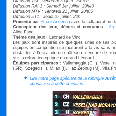
Diffusion TSI : Vendredi 30 juin, 20h30*
Diffusion RAI 1 : Samedi 1er juillet, 20h40
Diffusion MTV : Vendredi 21 juillet, 20h05
Diffusion ET1 : Jeudi 27 juillet, 22h
Présenté par
Ettore Andenna
avec la collaboration d
Concepteur des jeux, décors et costumes :
Arm
Alida Fanolli.
Thème des jeux :
Léonard de Vinci.
Les jeux sont inspirés de quelques unes de ses pl
équipes en compétition se mesurent à la vis sans fi
obstacles à l’escalade du château ou encore de trou
sur la réfraction optique du grand Léonard.
Équipes participantes :
Vallemaggia (CH), Veseli
(GR), Szeged (H), Milan (I), Haz Zebbug (M), Vila Fr
Lire notre page spéciale de la rubrique
Arrêt
consacrée à cette émission