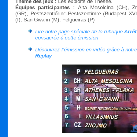
Thème des jeux :
Les exploits de Thésée.
Équipes participantes :
Alta Mesolcina (CH), Z
(GR), Pestszentlőrinc-Pestszentimre (Budapest XVIII
(I), San Gwann (M), Felgueiras (P)
Lire notre page spéciale de la rubrique
Arrêt
consacrée à cette émission
Découvrez l’émission en vidéo grâce à notr
Replay