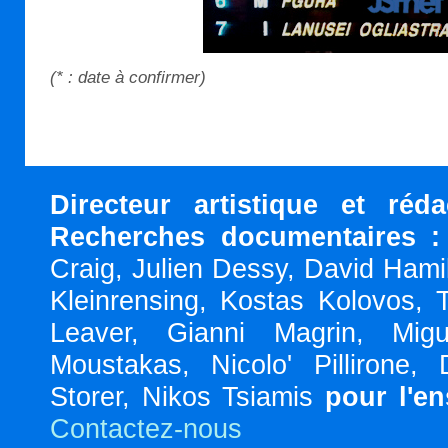
(* : date à confirmer)
Directeur artistique et réd
Recherches documentaires :
Craig, Julien Dessy, David Hami
Kleinrensing, Kostas Kolovos, 
Leaver, Gianni Magrin, Migu
Moustakas, Nicolo' Pillirone,
Storer, Nikos Tsiamis
pour l'e
Contactez-nous