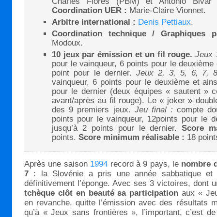
Charles Flores (PBM) et António Bivar 
Coordination UER :
Marie-Claire Vionnet.
Arbitre international :
Denis Pettiaux
.
Coordination technique / Graphiques p
Modoux.
10 jeux par émission et un fil rouge.
Jeux 1
pour le vainqueur, 6 points pour le deuxième e
point pour le dernier.
Jeux 2, 3, 5, 6, 7, 
vainqueur, 6 points pour le deuxième et ains
pour le dernier (deux équipes « sautent » ce
avant/après au fil rouge). Le « joker » doubl
des 9 premiers jeux.
Jeu final :
compte dou
points pour le vainqueur, 12points pour le d
jusqu’à 2 points pour le dernier.
Score m
points.
Score minimum réalisable :
18 point
Après une saison
1994
record à 9 pays, le
nombre d
7
: la Slovénie a pris une année sabbatique et 
définitivement l’éponge. Avec ses 3 victoires, dont u
tchèque clôt en beauté sa participation
aux « Jeux
en revanche, quitte l’émission avec des résultats mi
qu’à « Jeux sans frontières », l’important, c’est d