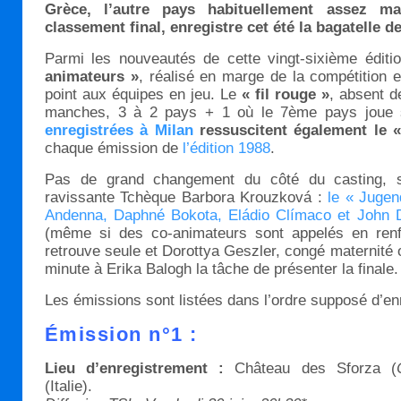
Grèce, l’autre pays habituellement assez m
classement final, enregistre cet été la bagatelle de
Parmi les nouveautés de cette vingt-sixième éditi
animateurs »
, réalisé en marge de la compétition 
point aux équipes en jeu. Le
« fil rouge »
, absent 
manches, 3 à 2 pays + 1 où le 7ème pays joue 
enregistrées à Milan
ressuscitent également le «
chaque émission de
l’édition 1988
.
Pas de grand changement du côté du casting, si
ravissante Tchèque Barbora Krouzková :
le « Jugen
Andenna, Daphné Bokota, Eládio Clímaco et John
(même si des co-animateurs sont appelés en renfo
retrouve seule et Dorottya Geszler, congé maternité o
minute à Erika Balogh la tâche de présenter la finale.
Les émissions sont listées dans l’ordre supposé d’en
Émission n°1 :
Lieu d’enregistrement :
Château des Sforza (
(Italie).