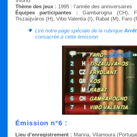
Vitorio.
Thème des jeux :
1995 : l’année des anniversaires
Équipes participantes :
Gambarogna (CH), Fr
Tiszaújváros (H), Vibo Valentia (I), Rabat (M), Faro (
Lire notre page spéciale de la rubrique
Arrêt
consacrée à cette émission
Émission n°6 :
Lieu d’enregistrement :
Marina, Vilamoura (Portugal