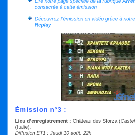
Lire notre page spéciale de la rubrique
Arrêt
consacrée à cette émission
Découvrez l’émission en vidéo grâce à notr
Replay
Émission n°3 :
Lieu d’enregistrement :
Château des Sforza (
Castel
(Italie).
Diffusion ET1 : Jeudi 10 août, 22h