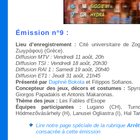
Émission n°9 :
Lieu d’enregistrement :
Cité universitaire de Zo
Ζωγράφου) (Grèce).
Diffusion MTV : Vendredi 11 août, 20h
Diffusion TSI : Vendredi 18 août, 20h30
Diffusion RAI 1 : Samedi 19 août, 20h40
Diffusion ET1 : Jeudi 31 août, 21h45
Présenté par
Daphné Bokota
et Filippos Sofianos.
Concepteur des jeux, décors et costumes :
Spyr
Giorgos Papadakis et Antonis Μakaronas.
Thème des jeux :
Les Fables d’Esope
Équipes participantes :
Lugano (CH), Turno
Hódmezővásárhely (H), Lanusei Ogliastra (I), Hal Ta
Lire notre page spéciale de la rubrique
Arrêt
consacrée à cette émission