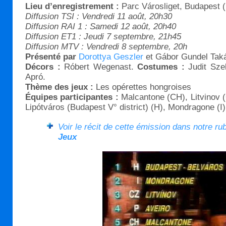
Lieu d’enregistrement :
Parc Városliget, Budapest (
Diffusion TSI : Vendredi 11 août, 20h30
Diffusion RAI 1 : Samedi 12 août, 20h40
Diffusion ET1 : Jeudi 7 septembre, 21h45
Diffusion MTV : Vendredi 8 septembre, 20h
Présenté par
Dorottya Geszler
et Gábor Gundel Tak
Décors :
Róbert Wegenast.
Costumes :
Judit Sz
Apró.
Thème des jeux :
Les opérettes hongroises
Équipes participantes :
Malcantone (CH), Litvinov 
Lipótváros (Budapest V° district) (H), Mondragone (I)
Voir le récit de cette émission dans notre ru
Jeux