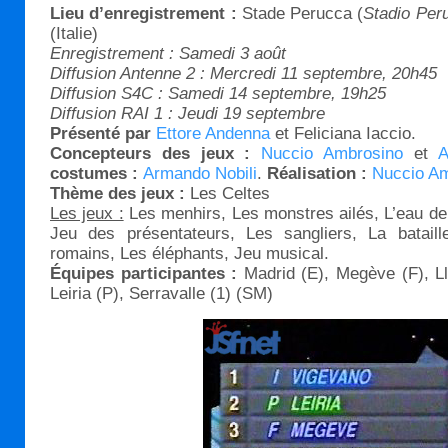
Lieu d’enregistrement :
Stade Perucca (
Stadio Per
(Italie)
Enregistrement : Samedi 3 août
Diffusion Antenne 2 : Mercredi 11 septembre, 20h45
Diffusion S4C : Samedi 14 septembre, 19h25
Diffusion RAI 1 : Jeudi 19 septembre
Présenté par
Ettore Andenna
et Feliciana Iaccio.
Concepteurs des jeux :
Nuccio Ambrosino
et
A
costumes :
Armando Nobili
.
Réalisation :
Nuccio A
Thème des jeux :
Les Celtes
Les jeux :
Les menhirs, Les monstres ailés, L’eau de 
Jeu des présentateurs, Les sangliers, La batail
romains, Les éléphants, Jeu musical.
Équipes participantes :
Madrid (E), Megève (F), Ll
Leiria (P), Serravalle (1) (SM)