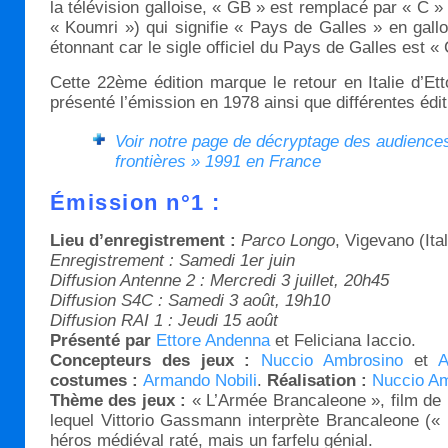
la télévision galloise, « GB » est remplacé par « C
« Koumri ») qui signifie « Pays de Galles » en gallo
étonnant car le sigle officiel du Pays de Galles est 
Cette 22ème édition marque le retour en Italie d’Et
présenté l’émission en 1978 ainsi que différentes édit
Voir notre page de décryptage des audience
frontières » 1991 en France
Émission n°1 :
Lieu d’enregistrement :
Parco Longo
, Vigevano (Ital
Enregistrement : Samedi 1er juin
Diffusion Antenne 2 : Mercredi 3 juillet, 20h45
Diffusion S4C : Samedi 3 août, 19h10
Diffusion RAI 1 : Jeudi 15 août
Présenté par
Ettore Andenna
et Feliciana Iaccio.
Concepteurs des jeux :
Nuccio Ambrosino
et
A
costumes :
Armando Nobili
.
Réalisation :
Nuccio A
Thème des jeux :
« L’Armée Brancaleone », film de 
lequel Vittorio Gassmann interprète Brancaleone (« l
héros médiéval raté, mais un farfelu génial.