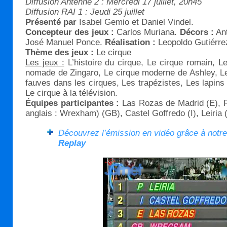
Diffusion Antenne 2 : Mercredi 17 juillet, 20h45
Diffusion RAI 1 : Jeudi 25 juillet
Présenté par
Isabel Gemio et Daniel Vindel.
Concepteur des jeux :
Carlos Muriana.
Décors :
Ant
José Manuel Ponce.
Réalisation :
Leopoldo Gutiérre
Thème des jeux :
Le cirque
Les jeux :
L’histoire du cirque, Le cirque romain, L
nomade de Zingaro, Le cirque moderne de Ashley, Le
fauves dans les cirques, Les trapézistes, Les lapins 
Le cirque à la télévision.
Équipes participantes :
Las Rozas de Madrid (E),
anglais : Wrexham) (GB), Castel Goffredo (I), Leiria
Découvrez l’émission en vidéo grâce à notr
Replay