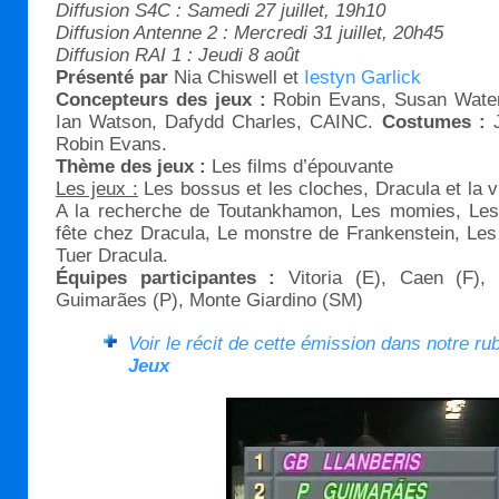
Diffusion S4C : Samedi 27 juillet, 19h10
Diffusion Antenne 2 : Mercredi 31 juillet, 20h45
Diffusion RAI 1 : Jeudi 8 août
Présenté par
Nia Chiswell et
Iestyn Garlick
Concepteurs des jeux :
Robin Evans, Susan Wate
Ian Watson, Dafydd Charles, CAINC.
Costumes :
Robin Evans.
Thème des jeux :
Les films d’épouvante
Les jeux :
Les bossus et les cloches, Dracula et la vie
A la recherche de Toutankhamon, Les momies, Les 
fête chez Dracula, Le monstre de Frankenstein, Les 
Tuer Dracula.
Équipes participantes :
Vitoria (E), Caen (F), 
Guimarães (P), Monte Giardino (SM)
Voir le récit de cette émission dans notre ru
Jeux