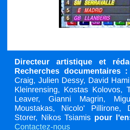
Directeur artistique et réd
Recherches documentaires :
Craig, Julien Dessy, David Hami
Kleinrensing, Kostas Kolovos, 
Leaver, Gianni Magrin, Migu
Moustakas, Nicolo' Pillirone,
Storer, Nikos Tsiamis
pour l'e
Contactez-nous