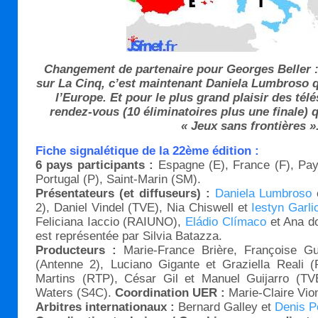
Changement de partenaire pour Georges Beller :
sur La Cinq, c’est maintenant Daniela Lumbroso q
l’Europe. Et pour le plus grand plaisir des tél
rendez-vous (10 éliminatoires plus une finale)
« Jeux sans frontières »
Fiche signalétique de la 22ème édition :
6 pays participants :
Espagne (E), France (F), Pays 
Portugal (P), Saint-Marin (SM).
Présentateurs (et diffuseurs) :
Daniela Lumbroso
2), Daniel Vindel (TVE), Nia Chiswell et
Iestyn Garli
Feliciana Iaccio (RAIUNO),
Eládio Clímaco
et Ana d
est représentée par Silvia Batazza.
Producteurs :
Marie-France Brière, Françoise Gui
(Antenne 2), Luciano Gigante et Graziella Reali (
Martins (RTP), César Gil et Manuel Guijarro (T
Waters (S4C).
Coordination UER :
Marie-Claire Vio
Arbitres internationaux :
Bernard Galley et
Denis P