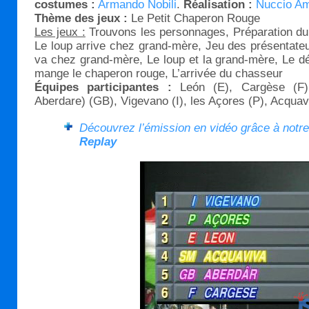
costumes :
Armando Nobili
.
Réalisation :
Nuccio Am
Thème des jeux :
Le Petit Chaperon Rouge
Les jeux :
Trouvons les personnages, Préparation du g
Le loup arrive chez grand-mère, Jeu des présentateu
va chez grand-mère, Le loup et la grand-mère, Le d
mange le chaperon rouge, L’arrivée du chasseur
Équipes participantes :
León (E), Cargèse (F),
Aberdare) (GB), Vigevano (I), les Açores (P), Acqua
Découvrez l’émission en vidéo grâce à notr
Replay