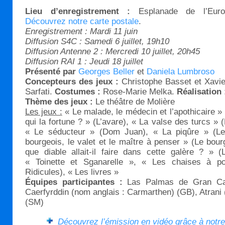
Lieu d’enregistrement :
Esplanade de l’Europ
Découvrez notre carte postale
.
Enregistrement : Mardi 11 juin
Diffusion S4C : Samedi 6 juillet, 19h10
Diffusion Antenne 2 : Mercredi 10 juillet, 20h45
Diffusion RAI 1 : Jeudi 18 juillet
Présenté par
Georges Beller
et
Daniela Lumbroso
Concepteurs des jeux :
Christophe Basset et Xavi
Sarfati.
Costumes :
Rose-Marie Melka.
Réalisation 
Thème des jeux :
Le théâtre de Molière
Les jeux :
« Le malade, le médecin et l’apothicaire »
qui la fortune ? » (L’avare), « La valse des turcs »
« Le séducteur » (Dom Juan), « La piqûre » (Le
bourgeois, le valet et le maître à penser » (Le bou
que diable allait-il faire dans cette galère ? » 
« Toinette et Sganarelle », « Les chaises à po
Ridicules), « Les livres »
Équipes participantes :
Las Palmas de Gran Cana
Caerfyrddin (nom anglais : Carmarthen) (GB), Atrani
(SM)
Découvrez l’émission en vidéo grâce à notr