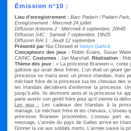
Émission n°10 :
Lieu d’enregistrement :
Barc Padarn / Padarn Park
Enregistrement : Mercredi 24 juillet
Diffusion Antenne 2 : Mercredi 4 septembre, 20h45
Diffusion S4C : Samedi 7 septembre, 19h25
Diffusion RAI 1 : Jeudi 12 septembre
Présenté par
Nia Chiswell et
Iestyn Garlick
Concepteurs des jeux :
Robin Evans, Susan Water
CAINC.
Costumes :
Jan Marshall.
Réalisation :
Rob
Thème des jeux :
« La princesse Branwen », conte g
galloise qui avait deux frères. L’un était un géant gen
princesse se maria avec un prince irlandais, mais p
méchant frère de la princesse tua les chevaux des s
les Irlandais décidèrent d’enfermer la princesse. Un 
jusqu’à elle. Ils devinrent amis et la princesse lui app
parte avertir son gentil frère pour qu’il vienne la déli
Les jeux :
Les cadeaux des Irlandais à la princ
mariage, Le méchant frère et les chevaux, L’oiseau qu
princesse Branwen prisonnière, L’oiseau part a
message, L’armée du pays de Galles arrive en Irland
Donner la vie aux soldats morts, L’armée sauve la pr