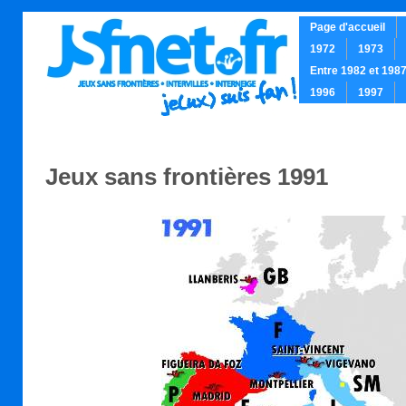
Page d'accueil
1972
1973
Entre 1982 et 198
1996
1997
.
Jeux sans frontières 1991