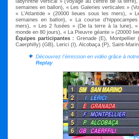
labyrinthe vertical » (Voyage au centre de la terre)
semaines en ballon), « Les Galeries verticales » (Vo
« L’Atlantide » (20000 lieues sous les mers), « 
semaines en ballon), « La course d’hippocampes
mers), « Les 2 fusées » (De la terre à la lune), «
monde en 80 jours), « La Pieuvre géante » (20000 li
Équipes participantes :
Grenade (E), Montpellier (F
Caerphilly) (GB), Lerici (I), Alcobaça (P), Saint-Mari
Découvrez l’émission en vidéo grâce à notr
Replay