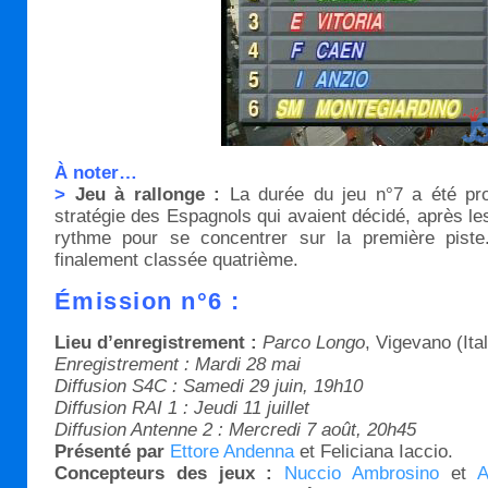
À noter…
>
Jeu à rallonge :
La durée du jeu n°7 a été pro
stratégie des Espagnols qui avaient décidé, après les 
rythme pour se concentrer sur la première piste.
finalement classée quatrième.
Émission n°6 :
Lieu d’enregistrement :
Parco Longo
, Vigevano (Ital
Enregistrement : Mardi 28 mai
Diffusion S4C : Samedi 29 juin, 19h10
Diffusion RAI 1 : Jeudi 11 juillet
Diffusion Antenne 2 : Mercredi 7 août, 20h45
Présenté par
Ettore Andenna
et Feliciana Iaccio.
Concepteurs des jeux :
Nuccio Ambrosino
et
A