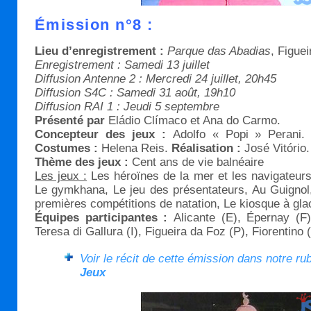
Émission n°8 :
Lieu d’enregistrement :
Parque das Abadias
, Figue
Enregistrement : Samedi 13 juillet
Diffusion Antenne 2 : Mercredi 24 juillet, 20h45
Diffusion S4C : Samedi 31 août, 19h10
Diffusion RAI 1 : Jeudi 5 septembre
Présenté par
Eládio Clímaco et Ana do Carmo.
Concepteur des jeux :
Adolfo « Popi » Perani
Costumes :
Helena Reis.
Réalisation :
José Vitório.
Thème des jeux :
Cent ans de vie balnéaire
Les jeux :
Les héroïnes de la mer et les navigateur
Le gymkhana, Le jeu des présentateurs, Au Guignol
premières compétitions de natation, Le kiosque à glac
Équipes participantes :
Alicante (E), Épernay (F
Teresa di Gallura (I), Figueira da Foz (P), Fiorentino
Voir le récit de cette émission dans notre ru
Jeux