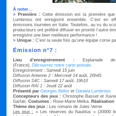
À noter…
>
Première :
Cette émission est la première que 
Lumbroso ont enregistré ensemble. C’est en ef
émissions tournées en Italie. Toutefois, au vu du sco
producteurs ont préféré diffuser en priorité l’autre ém
enregistre une bien meilleure performance !
>
Unique :
C’est la seule fois qu’une équipe corse par
Émission n°7 :
Lieu d’enregistrement :
Esplanade de l
(France).
Découvrez notre carte postale
.
Enregistrement : Samedi 15 juin
Diffusion Antenne 2 : Mercredi 14 août, 20h45
Diffusion S4C : Samedi 17 août, 19h10
Diffusion RAI 1 : Jeudi 22 août
Présenté par
Georges Beller
et
Daniela Lumbroso
Concepteurs des jeux :
Christophe Basset et Xavi
Sarfati.
Costumes :
Rose-Marie Melka.
Réalisation 
Thème des jeux :
Les romans de Jules Verne
Les jeux :
« Les réserves du Nautilus » (20000 li