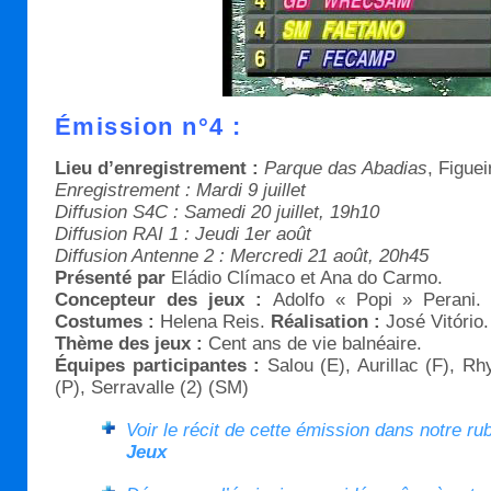
Émission n°4 :
Lieu d’enregistrement :
Parque das Abadias
, Figue
Enregistrement : Mardi 9 juillet
Diffusion S4C : Samedi 20 juillet, 19h10
Diffusion RAI 1 : Jeudi 1er août
Diffusion Antenne 2 : Mercredi 21 août, 20h45
Présenté par
Eládio Clímaco et Ana do Carmo.
Concepteur des jeux :
Adolfo « Popi » Perani
Costumes :
Helena Reis.
Réalisation :
José Vitório.
Thème des jeux :
Cent ans de vie balnéaire.
Équipes participantes :
Salou (E), Aurillac (F), Rh
(P), Serravalle (2) (SM)
Voir le récit de cette émission dans notre ru
Jeux